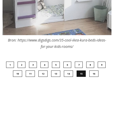
Bron: https://www.digsdigs.com/35-cool-ikea-kura-beds-ideas-
for-your-kids-rooms/
1
2
3
4
5
6
7
8
9
10
11
12
13
14
15
16