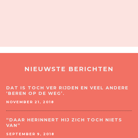
NIEUWSTE BERICHTEN
DAT IS TOCH VER RIJDEN EN VEEL ANDERE
‘BEREN OP DE WEG’.
NOVEMBER 21, 2018
“DAAR HERINNERT HIJ ZICH TOCH NIETS
VAN”
SEPTEMBER 9, 2018