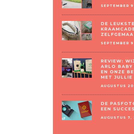
SEPTEMBER 9,
DE LEUKST
KRAAMCADE
ZELFGEMAA
SEPTEMBER 9,
REVIEW: W
ARLO BABY
EN ONZE B
MET JULLIE
AUGUSTUS 20,
DE PASFOT
EEN SUCCE
AUGUSTUS 7, 