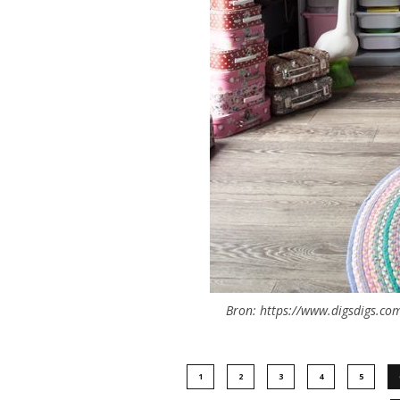
Bron: https://www.digsdigs.com
1
2
3
4
5