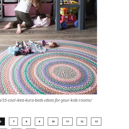
/35-cool-ikea-kura-beds-ideas-for-your-kids-rooms/
6
7
8
9
10
11
12
13