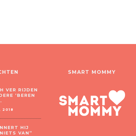
CHTEN
SMART MOMMY
H VER RIJDEN
DERE ‘BEREN
.
 2018
NNERT HIJ
NIETS VAN”