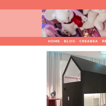
HOME
BLOG
CREABEA
R