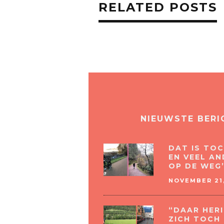
RELATED POSTS
NIEUWSTE BERI
DAT IS TOC
EN VEEL AN
OP DE WEG’
NOVEMBER 21,
“DAAR HERI
ZICH TOCH 