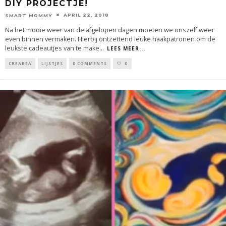
DIY PROJECTJE!
APRIL 22, 2018
SMART MOMMY
Na het mooie weer van de afgelopen dagen moeten we onszelf weer
even binnen vermaken. Hierbij ontzettend leuke haakpatronen om de
leukste cadeautjes van te make
...
LEES MEER...
CREABEA
LIJSTJES
0 COMMENTS
0