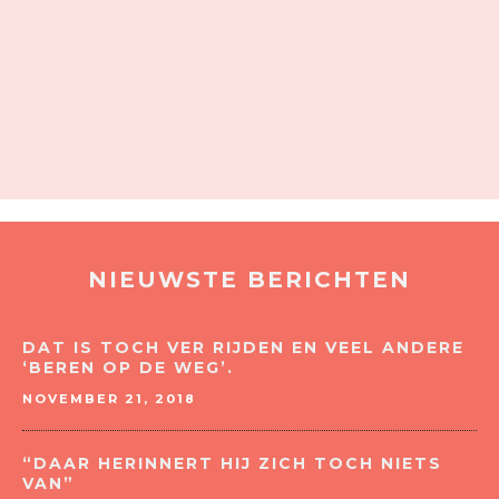
NIEUWSTE BERICHTEN
DAT IS TOCH VER RIJDEN EN VEEL ANDERE
‘BEREN OP DE WEG’.
NOVEMBER 21, 2018
“DAAR HERINNERT HIJ ZICH TOCH NIETS
VAN”