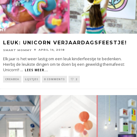
LEUK: UNICORN VERJAARDAGSFEESTJE!
APRIL 14, 2018
SMART MOMMY
Elk jaar is het weer lastig om een leuk kinderfeestje te bedenken.
Hierbij de leukste dingen om te doen bij een geweldig themafeest:
Unicorn!!
...
LEES MEER...
CREABEA
LIJSTJES
0 COMMENTS
2