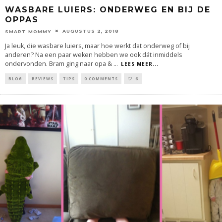
WASBARE LUIERS: ONDERWEG EN BIJ DE
OPPAS
AUGUSTUS 2, 2018
SMART MOMMY
Ja leuk, die wasbare luiers, maar hoe werkt dat onderweg of bij
anderen? Na een paar weken hebben we ook dát inmiddels
ondervonden. Bram ging naar opa &
...
LEES MEER...
BLOG
REVIEWS
TIPS
0 COMMENTS
6