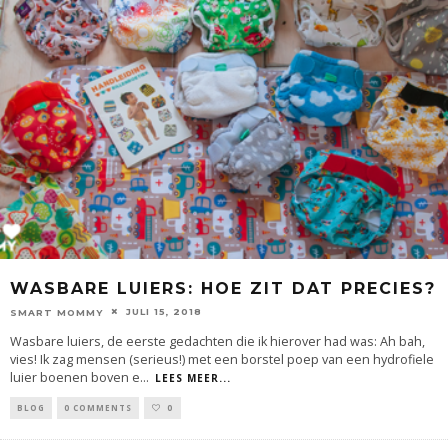
WASBARE LUIERS: HOE ZIT DAT PRECIES?
JULI 15, 2018
SMART MOMMY
Wasbare luiers, de eerste gedachten die ik hierover had was: Ah bah,
vies! Ik zag mensen (serieus!) met een borstel poep van een hydrofiele
luier boenen boven e
...
LEES MEER...
BLOG
0 COMMENTS
0