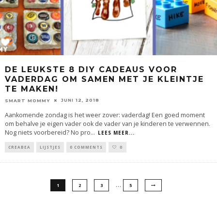
DE LEUKSTE 8 DIY CADEAUS VOOR
VADERDAG OM SAMEN MET JE KLEINTJE
TE MAKEN!
JUNI 12, 2018
SMART MOMMY
Aankomende zondag is het weer zover: vaderdag! Een goed moment
om behalve je eigen vader ook de vader van je kinderen te verwennen.
Nog niets voorbereid? No pro
...
LEES MEER...
CREABEA
LIJSTJES
0 COMMENTS
0
…
1
2
3
5