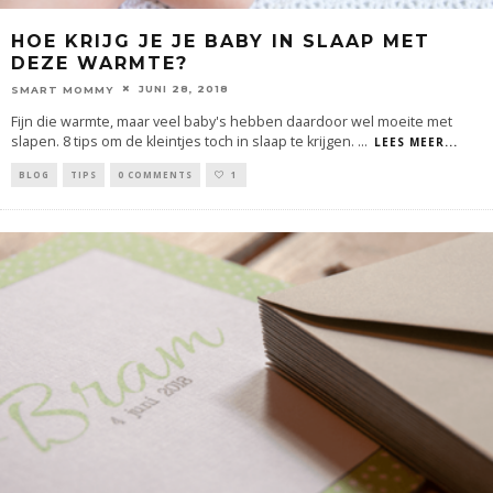
HOE KRIJG JE JE BABY IN SLAAP MET
DEZE WARMTE?
JUNI 28, 2018
SMART MOMMY
Fijn die warmte, maar veel baby's hebben daardoor wel moeite met
slapen. 8 tips om de kleintjes toch in slaap te krijgen.
...
LEES MEER...
BLOG
TIPS
0 COMMENTS
1