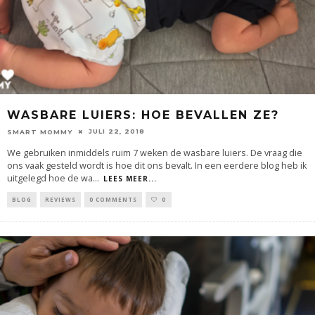
WASBARE LUIERS: HOE BEVALLEN ZE?
JULI 22, 2018
SMART MOMMY
We gebruiken inmiddels ruim 7 weken de wasbare luiers. De vraag die
ons vaak gesteld wordt is hoe dit ons bevalt. In een eerdere blog heb ik
uitgelegd hoe de wa
...
LEES MEER...
BLOG
REVIEWS
0 COMMENTS
0