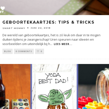
GEBOORTEKAARTJES: TIPS & TRICKS
JUNI 22, 2018
SMART MOMMY
De wereld van geboortekaartjes, het is zó leuk om daar in te mogen
duiken tijdens je zwangerschap! Uren speuren naar ideeën en
voorbeelden om uiteindelijk bij h
...
LEES MEER...
BLOG
0 COMMENTS
0