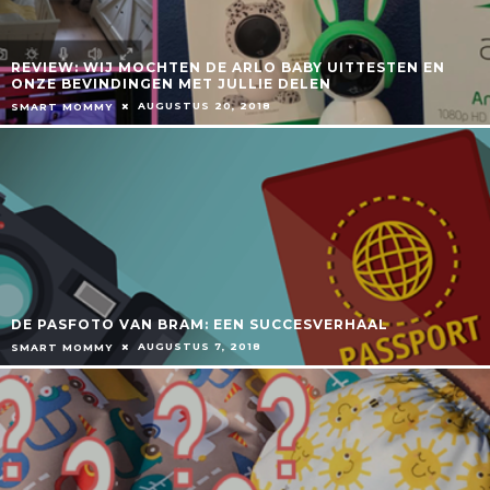
REVIEW: WIJ MOCHTEN DE ARLO BABY UITTESTEN EN
ONZE BEVINDINGEN MET JULLIE DELEN
AUGUSTUS 20, 2018
SMART MOMMY
DE PASFOTO VAN BRAM: EEN SUCCESVERHAAL
AUGUSTUS 7, 2018
SMART MOMMY