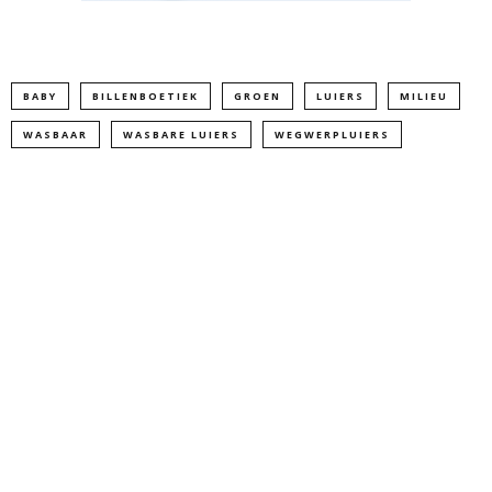
BABY
BILLENBOETIEK
GROEN
LUIERS
MILIEU
WASBAAR
WASBARE LUIERS
WEGWERPLUIERS