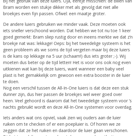
bij het gebruik van deze luiers. Oja, eentje misschien: de billen van
Bram worden een stukje dikker met als gevolg dat niet alle
broekjes even fijn passen. Ofwel: een maatje groter.
De andere luiers gebruiken we minder vaak. Deze moeten ook
iets sneller verschoond worden. Dat hebben we tot nu toe 1 keer
goed gemerkt: Bram sliep rustig door en ineens merkte we dat z’n
broekje nat was: lekkage! Oeps: bij het tweedelige systeem is het
geen probleem als we soms de tijd vergeten maar bij deze luiers
is de kans op lekkage na 5 uur (schaam!) dus iets groter ;-). Wij
moeten dus beter op de tijd letten! Het is voor ons ook nog even
uitkienen wat kan bij deze luiers, want wanneer een baby veel
plast is het gemakkelijk om gewoon een extra booster in de luier
te doen.
Nog een verschil tussen de All-In-One luiers is dat deze een stuk
dunner zijn, dus hier passen de broekjes wel weer goed over
heen. Veel gehoord is daarom dat het tweedelige systeem voor ’s
nachts gebruikt wordt en deze All-In-One systemen voor overdag.
Iets anders wat ons opviel, vaak zien wij ouders aan de luier
ruiken om te checken of er een poepluier is. Of horen we ze
zeggen dat ze het ruiken en daardoor de luier gaan verschonen.