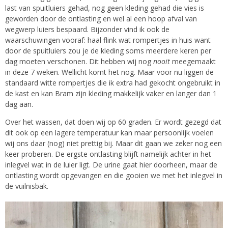
last van spuitluiers gehad, nog geen kleding gehad die vies is
geworden door de ontlasting en wel al een hoop afval van
wegwerp luiers bespaard. Bijzonder vind ik ook de
waarschuwingen vooraf: haal flink wat rompertjes in huis want
door de spuitluiers zou je de kleding soms meerdere keren per
dag moeten verschonen. Dit hebben wij nog
nooit
meegemaakt
in deze 7 weken. Wellicht komt het nog. Maar voor nu liggen de
standaard witte rompertjes die ik extra had gekocht ongebruikt in
de kast en kan Bram zijn kleding makkelijk vaker en langer dan 1
dag aan.
Over het wassen, dat doen wij op 60 graden. Er wordt gezegd dat
dit ook op een lagere temperatuur kan maar persoonlijk voelen
wij ons daar (nog) niet prettig bij. Maar dit gaan we zeker nog een
keer proberen. De ergste ontlasting blijft namelijk achter in het
inlegvel wat in de luier ligt. De urine gaat hier doorheen, maar de
ontlasting wordt opgevangen en die gooien we met het inlegvel in
de vuilnisbak.