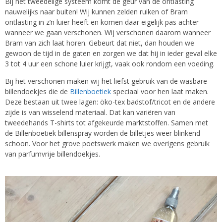
Bij het tweedelige systeem komt de geur van de ontlasting
nauwelijks naar buiten! Wij kunnen zelden ruiken of Bram
ontlasting in z’n luier heeft en komen daar eigelijk pas achter
wanneer we gaan verschonen. Wij verschonen daarom wanneer
Bram van zich laat horen. Gebeurt dat niet, dan houden we
gewoon de tijd in de gaten en zorgen we dat hij in ieder geval elke
3 tot 4 uur een schone luier krijgt, vaak ook rondom een voeding.
Bij het verschonen maken wij het liefst gebruik van de wasbare
billendoekjes die de
Billenboetiek
speciaal voor hen laat maken.
Deze bestaan uit twee lagen: öko-tex badstof/tricot en de andere
zijde is van wisselend materiaal. Dat kan variëren van
tweedehands T-shirts tot afgekeurde marktstoffen. Samen met
de Billenboetiek billenspray worden de billetjes weer blinkend
schoon. Voor het grove poetswerk maken we overigens gebruik
van parfumvrije billendoekjes.