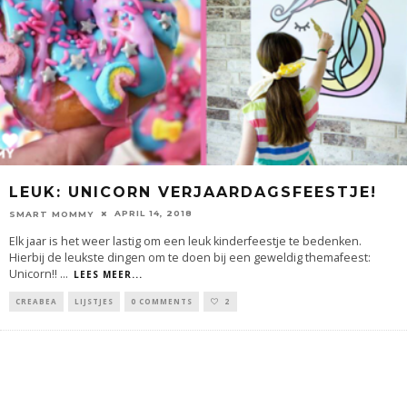
LEUK: UNICORN VERJAARDAGSFEESTJE!
APRIL 14, 2018
SMART MOMMY
Elk jaar is het weer lastig om een leuk kinderfeestje te bedenken.
Hierbij de leukste dingen om te doen bij een geweldig themafeest:
Unicorn!!
...
LEES MEER...
CREABEA
LIJSTJES
0 COMMENTS
2