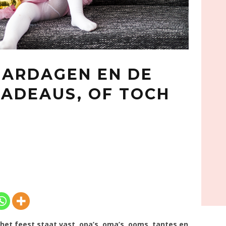
AARDAGEN EN DE
ADEAUS, OF TOCH
r het feest staat vast, opa’s, oma’s, ooms, tantes en