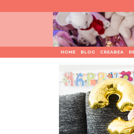
HOME
BLOG
CREABEA
R