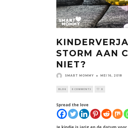
KINDERVERJ
STORM AAN C
NIET?
SMART MOMMY
MEI 16, 2018
BLOG
0 COMMENTS
0
Spread the love
Je kindje is jarig en de datum voo