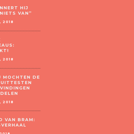
NNERT HIJ
NIETS VAN”
 2018
E
AUS:
KT!
 2018
IJ MOCHTEN DE
 UITTESTEN
EVINDINGEN
 DELEN
 2018
O VAN BRAM:
SVERHAAL
2018