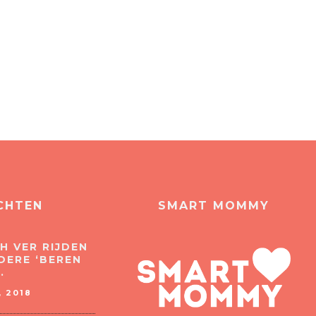
CHTEN
SMART MOMMY
H VER RIJDEN
DERE ‘BEREN
.
 2018