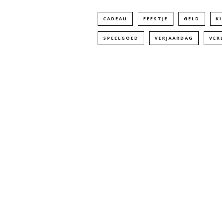
CADEAU
FEESTJE
GELD
K
SPEELGOED
VERJAARDAG
VER