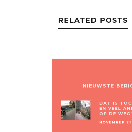
RELATED POSTS
NIEUWSTE BERI
DAT IS TOC
EN VEEL AN
OP DE WEG’
NOVEMBER 21,