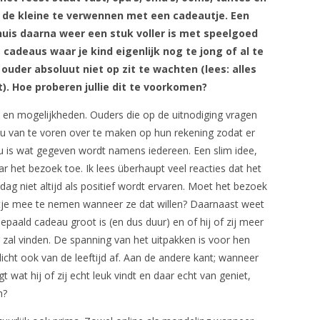
 de kleine te verwennen met een cadeautje. Een
huis daarna weer een stuk voller is met speelgoed
adeaus waar je kind eigenlijk nog te jong of al te
s ouder absoluut niet op zit te wachten (lees: alles
). Hoe proberen jullie dit te voorkomen?
n en mogelijkheden. Ouders die op de uitnodiging vragen
u van te voren over te maken op hun rekening zodat er
u is wat gegeven wordt namens iedereen. Een slim idee,
r het bezoek toe. Ik lees überhaupt veel reacties dat het
ag niet altijd als positief wordt ervaren. Moet het bezoek
eautje mee te nemen wanneer ze dat willen? Daarnaast weet
bepaald cadeau groot is (en dus duur) en of hij of zij meer
r zal vinden. De spanning van het uitpakken is voor hen
licht ook van de leeftijd af. Aan de andere kant; wanneer
 wat hij of zij echt leuk vindt en daar echt van geniet,
h?