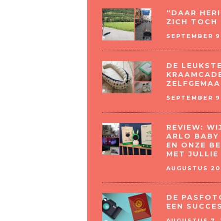
“DAAR HERI
ZICH TOCH 
SEPTEMBER 9,
DE LEUKST
KRAAMCADE
ZELFGEMAA
SEPTEMBER 9,
REVIEW: W
ARLO BABY
EN ONZE B
MET JULLIE
AUGUSTUS 20,
DE PASFOT
EEN SUCCE
AUGUSTUS 7, 