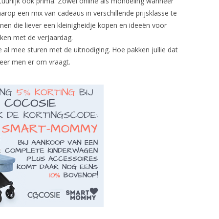
tuurlijk ook prima. Zowel online als mondeling wanneer
rop een mix van cadeaus in verschillende prijsklasse te
nen die liever een kleinigheidje kopen en ideeën voor
kken met de verjaardag.
tje al mee sturen met de uitnodiging. Hoe pakken jullie dat
eer men er om vraagt.